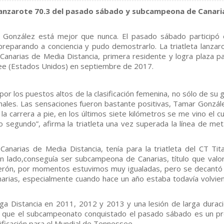
 Lanzarote 70.3 del pasado sábado y subcampeona de Canari
 González está mejor que nunca. El pasado sábado participó 
reparando a conciencia y pudo demostrarlo. La triatleta lanzar
anarias de Media Distancia, primera residente y logra plaza pa
ee (Estados Unidos) en septiembre de 2017.
r los puestos altos de la clasificación femenina, no sólo de su 
onales. Las sensaciones fueron bastante positivas, Tamar Gonzál
la carrera a pie, en los últimos siete kilómetros se me vino el c
o segundo”, afirma la triatleta una vez superada la línea de met
narias de Media Distancia, tenía para la triatleta del CT Tit
n lado,conseguía ser subcampeona de Canarias, título que valo
rerón, por momentos estuvimos muy igualadas, pero se decantó
arias, especialmente cuando hace un año estaba todavía volvie
 Distancia en 2011, 2012 y 2013 y una lesión de larga duraci
 así que el subcampeonato conquistado el pasado sábado es un p
ificación para el Mundial de Tennessee.