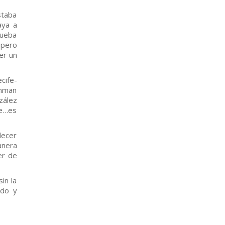
staba
aya a
rueba
 pero
er un
cife-
onman
zález
fe…es
decer
anera
er de
in la
ado y