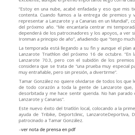
“Estoy en una nube, acabé enfadada y eso que mis t
contenta. Cuando fuimos a la entrega de premios y v
representar a Lanzarote y a Canarias en un Mundial”, c
del próximo año. “Me encantaría centrar mi temporada
dependerá de los patrocinadores y los apoyos, a ver si
Ironman a principio de año”, añadiendo que “tengo muc
La temporada está llegando a su fin y aunque el plan a
Lanzarote Triathlon del próximo 16 de octubre. “En 
Lanzarote 70.3, pero con el subidón de los premio
considera que se trata de “una prueba muy especial pa
muy entrañable, pero sin presión, a divertirme”.
Tamar González no quiere olvidarse de todos los que l
de todo corazón a toda la gente de Lanzarote que
desorbitada y me hace sentir querida. No han parado d
Lanzarote y Canarias”.
Este nuevo éxito del triatlón local, colocando a la prim
ayuda de Tribike, Deportclinic, LanzaroteDeportiva,
patrocinado a Tamar González.
–
ver nota de prensa en pdf