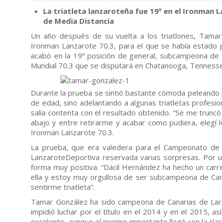
La triatleta lanzaroteña fue 19º en el Ironman
de Media Distancia
Un año después de su vuelta a los triatlones, Tamar
Ironman Lanzarote 70.3, para el que se había estado p
acabó en la 19º posición de general, subcampeona de C
Mundial 70.3 que se disputará en Chatanooga, Tenness
Durante la prueba se sintió bastante cómoda peleando po
de edad, sino adelantando a algunas triatletas profesi
salía contenta con el resultado obtenido. “Se me truncó 
abajo y entre retirarme y acabar como pudiera, elegí l
Ironman Lanzarote 70.3.
La prueba, que era valedera para el Campeonato de Ca
LanzaroteDeportiva reservada varias sorpresas. Por u
forma muy positiva. “Däcil Hernández ha hecho un car
ella y estoy muy orgullosa de ser subcampeona de Can
sentirme triatleta”.
Tamar González ha sido campeona de Canarias de Larga
impidió luchar por el título en el 2014 y en el 2015,
excelente, aunque el premio importante llegó con la clas