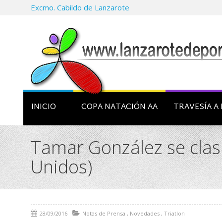
Excmo. Cabildo de Lanzarote
INICIO
COPA NATACIÓN AA
TRAVESÍA A 
Tamar González se clasi
Unidos)
28/09/2016
Notas de Prensa
,
Novedades
,
Triatlon