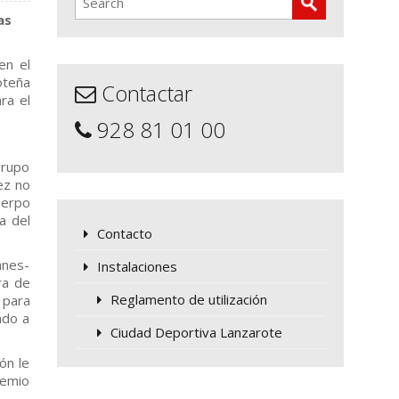
as
en el
oteña
Contactar
ra el
928 81 01 00
grupo
ez no
uerpo
a del
Contacto
anes-
Instalaciones
ra de
Reglamento de utilización
 para
ndo a
Ciudad Deportiva Lanzarote
ón le
remio