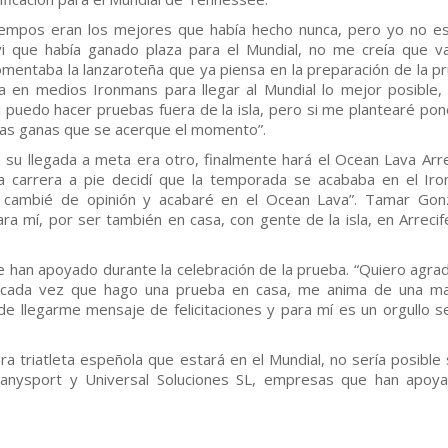
iempos eran los mejores que había hecho nunca, pero yo no e
i que había ganado plaza para el Mundial, no me creía que v
omentaba la lanzaroteña que ya piensa en la preparación de la p
 en medios Ironmans para llegar al Mundial lo mejor posible,
 puedo hacer pruebas fuera de la isla, pero si me plantearé pon
has ganas que se acerque el momento”.
 su llegada a meta era otro, finalmente hará el Ocean Lava Arre
la carrera a pie decidí que la temporada se acababa en el Ir
s cambié de opinión y acabaré en el Ocean Lava”. Tamar Gon
ra mí, por ser también en casa, con gente de la isla, en Arreci
e han apoyado durante la celebración de la prueba. “Quiero agra
, cada vez que hago una prueba en casa, me anima de una m
e llegarme mensaje de felicitaciones y para mí es un orgullo s
era triatleta espeñola que estará en el Mundial, no sería posible s
 Danysport y Universal Soluciones SL, empresas que han apoy