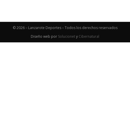
© 2026 – Lanzarote Deportes – Todos los derechos reservados
Diseño web por
Solucionet
y
Cibernatural