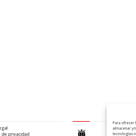
al
logo Cabildo
Para ofrecer 
egal
almacenar y/o
a de privacidad
tecnologías 