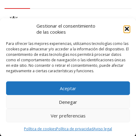
logo Cabildo
Gestionar el consentimiento
de las cookies
Para ofrecer las mejores experiencias, utilizamos tecnologías como las
cookies para almacenar y/o acceder a la información del dispositivo. El
consentimiento de estas tecnologías nos permitirá procesar datos
logo SID
como el comportamiento de navegación o las identificaciones únicas
en este sitio. No consentir o retirar el consentimiento, puede afectar
negativamente a ciertas características y funciones.
Aceptar
Denegar
Ver preferencias
© 2026 – Lanzarote Deportes – Todos los derechos reservados
Política de cookies
Política de privacidad
Aviso legal
Diseño web por
Solucionet
y
Cibernatural