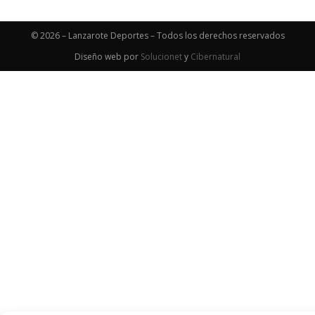
© 2026 – Lanzarote Deportes – Todos los derechos reservados
Diseño web por
Solucionet
y
Cibernatural