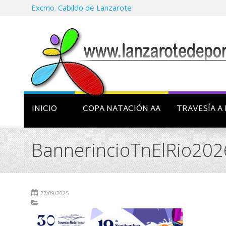
Excmo. Cabildo de Lanzarote
INICIO
COPA NATACIÓN AA
TRAVESÍA A 
BannerincioTnElRio202
27/09/2025