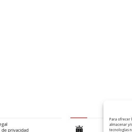
al
logo Cabildo
Para ofrecer 
egal
almacenar y/o
a de privacidad
tecnologías 