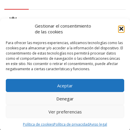
logo Cabildo
Gestionar el consentimiento
de las cookies
Para ofrecer las mejores experiencias, utilizamos tecnologías como las
cookies para almacenar y/o acceder a la información del dispositivo. El
consentimiento de estas tecnologías nos permitirá procesar datos
logo SID
como el comportamiento de navegación o las identificaciones únicas
en este sitio. No consentir o retirar el consentimiento, puede afectar
negativamente a ciertas características y funciones.
Aceptar
Denegar
Ver preferencias
© 2026 – Lanzarote Deportes – Todos los derechos reservados
Política de cookies
Política de privacidad
Aviso legal
Diseño web por
Solucionet
y
Cibernatural