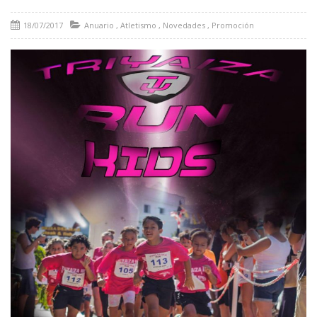
18/07/2017
Anuario
,
Atletismo
,
Novedades
,
Promoción