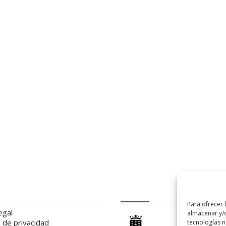
al
logo Cabildo
Para ofrecer 
egal
almacenar y/o
a de privacidad
tecnologías 