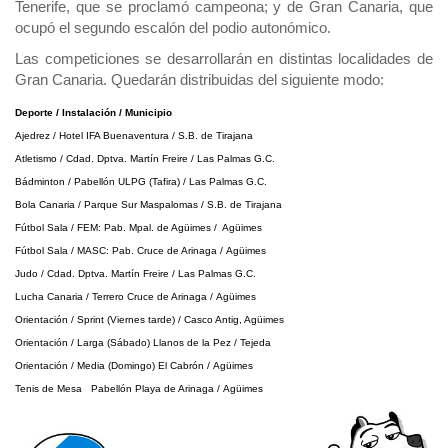
Tenerife, que se proclamó campeona; y de Gran Canaria, que
ocupó el segundo escalón del podio autonómico.
Las competiciones se desarrollarán en distintas localidades de
Gran Canaria. Quedarán distribuidas del siguiente modo:
Deporte / Instalación / Municipio
Ajedrez / Hotel IFA Buenaventura / S.B. de Tirajana
Atletismo / Cdad. Dptva. Martín Freire / Las Palmas G.C.
Bádminton / Pabellón ULPG (Tafira) / Las Palmas G.C.
Bola Canaria / Parque Sur Maspalomas / S.B. de Tirajana
Fútbol Sala / FEM: Pab. Mpal. de Agüimes / Agüimes
Fútbol Sala / MASC: Pab. Cruce de Arinaga / Agüimes
Judo / Cdad. Dptva. Martín Freire / Las Palmas G.C.
Lucha Canaria / Terrero Cruce de Arinaga / Agüimes
Orientación / Sprint (Viernes tarde) / Casco Antig, Agüimes
Orientación / Larga (Sábado) Llanos de la Pez / Tejeda
Orientación / Media (Domingo) El Cabrón / Agüimes
Tenis de Mesa Pabellón Playa de Arinaga / Agüimes