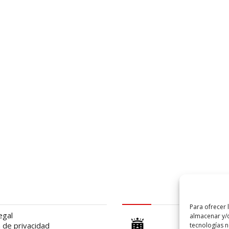
al
logo Cabildo
Para ofrecer 
egal
almacenar y/o
a de privacidad
tecnologías 