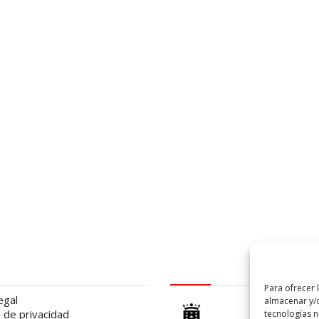
al
logo Cabildo
Para ofrecer 
egal
almacenar y/o
a de privacidad
tecnologías 