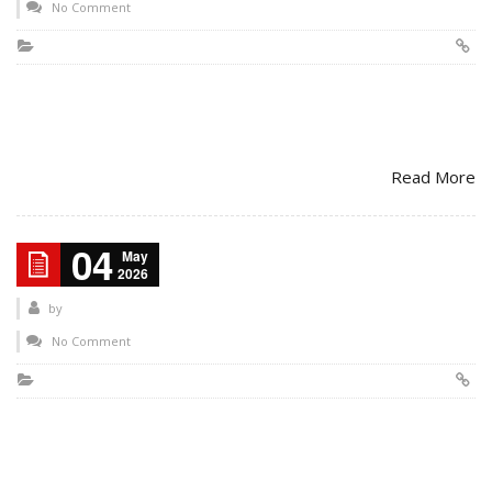
No Comment
Read More
04
May
2026
by
No Comment