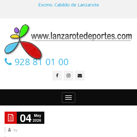
Excmo. Cabildo de Lanzarote
928 81 01 00
Toggle
navigation
04
May
2026
by