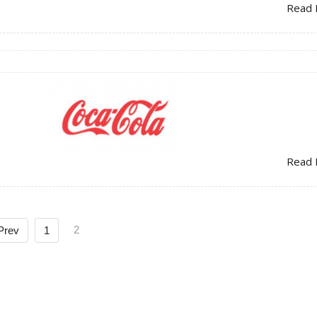
Read 
Read 
2
Prev
1