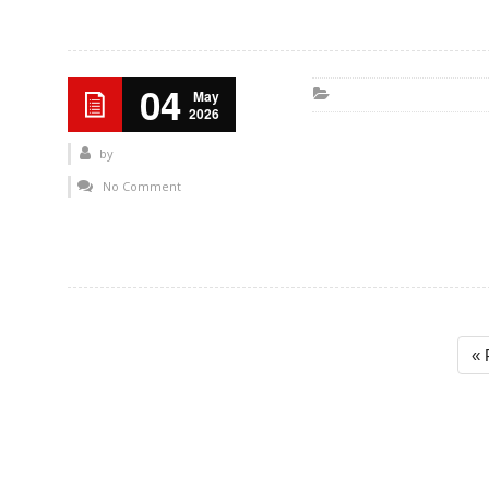
04
May
2026
by
No Comment
« 