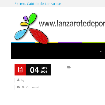
Excmo. Cabildo de Lanzarote
04
May
2026
by
No Comment