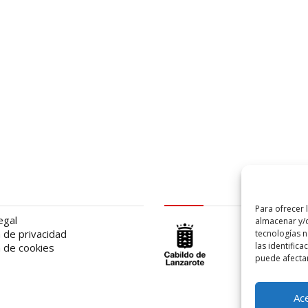
al
logo Cabildo
Para ofrecer 
egal
almacenar y/o
a de privacidad
tecnologías 
las identifica
a de cookies
puede afectar
Ac