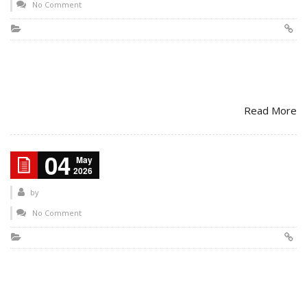
No Comment
Read More
04
May
2026
by
No Comment