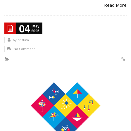
Read More
04
May
2026
by
cristina
No Comment