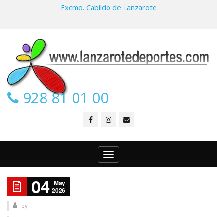
Excmo. Cabildo de Lanzarote
928 81 01 00
Toggle
navigation
04
May
2026
by