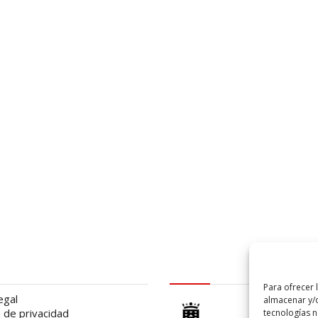
al
logo Cabildo
Para ofrecer 
egal
almacenar y/o
a de privacidad
tecnologías 