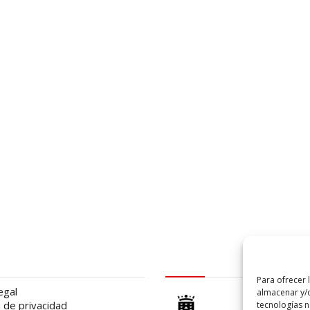
al
logo Cabildo
Para ofrecer 
egal
almacenar y/o
a de privacidad
tecnologías 