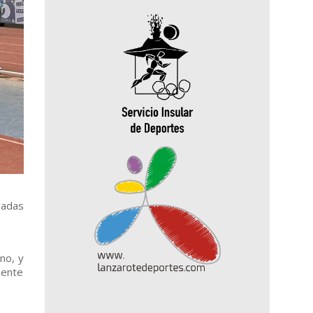
iadas
no, y
dente