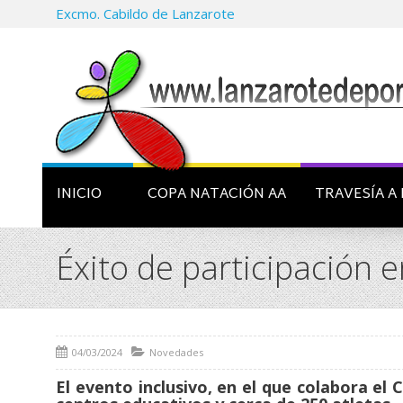
Excmo. Cabildo de Lanzarote
INICIO
COPA NATACIÓN AA
TRAVESÍA A 
Éxito de participación 
04/03/2024
Novedades
El evento inclusivo, en el que colabora el 