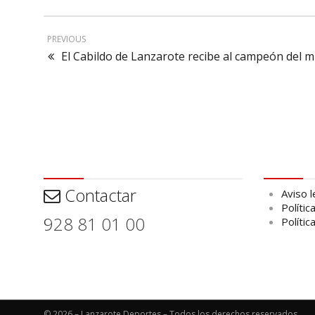
PREVIOUS
El Cabildo de Lanzarote recibe al campeón del 
Contactar
Aviso leg
Contactar
Aviso l
Polític
928 81 01 00
Polític
© 2026 – Lanzarote Deportes – Todos los derechos reservados