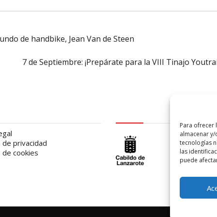
mundo de handbike, Jean Van de Steen
7 de Septiembre: ¡Prepárate para la VIII Tinajo Youtrai
al
logo Cabildo
Para ofrecer 
egal
almacenar y/o
a de privacidad
tecnologías 
las identifica
a de cookies
puede afectar
Ac