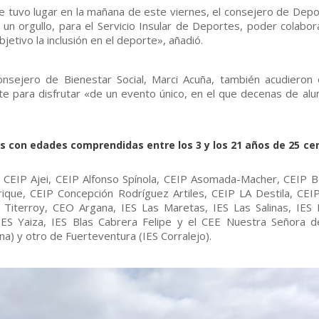
e tuvo lugar en la mañana de este viernes, el consejero de Depo
un orgullo, para el Servicio Insular de Deportes, poder colabor
etivo la inclusión en el deporte», añadió.
nsejero de Bienestar Social, Marci Acuña, también acudieron 
te para disfrutar «de un evento único, en el que decenas de al
es con edades comprendidas entre los 3 y los 21 años de 25 ce
, CEIP Ajei, CEIP Alfonso Spínola, CEIP Asomada-Macher, CEIP B
que, CEIP Concepción Rodríguez Artiles, CEIP LA Destila, CEI
Titerroy, CEO Argana, IES Las Maretas, IES Las Salinas, IES 
IES Yaiza, IES Blas Cabrera Felipe y el CEE Nuestra Señora d
na) y otro de Fuerteventura (IES Corralejo).