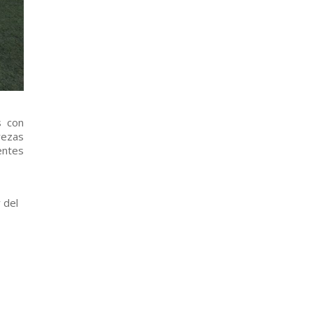
s con
trezas
entes
 del