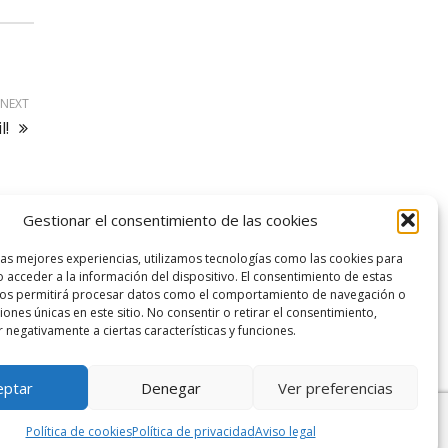
NEXT
l!
Gestionar el consentimiento de las cookies
logo SID
las mejores experiencias, utilizamos tecnologías como las cookies para
 acceder a la información del dispositivo. El consentimiento de estas
nos permitirá procesar datos como el comportamiento de navegación o
ciones únicas en este sitio. No consentir o retirar el consentimiento,
 negativamente a ciertas características y funciones.
eptar
Denegar
Ver preferencias
Política de cookies
Política de privacidad
Aviso legal
Diseño web por
Solucionet
y
Cibernatural