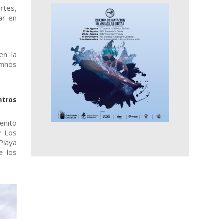
rtes,
ar en
en la
umnos
ntros
enito
P Los
Playa
e los