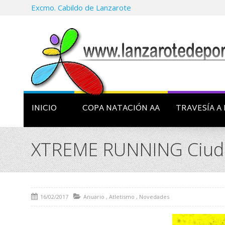
Excmo. Cabildo de Lanzarote
INICIO
COPA NATACIÓN AA
TRAVESÍA A 
XTREME RUNNING Ciudad 
16/02/2017
Anuario
,
Atletismo
,
Novedades