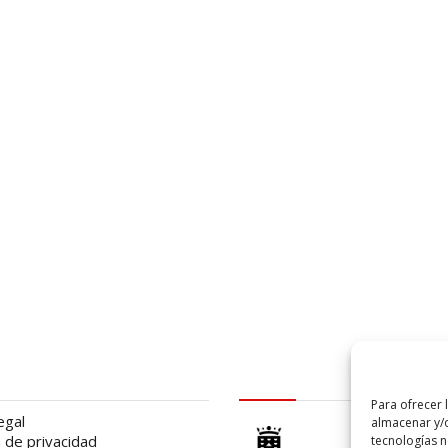
al
logo Cabildo
Para ofrecer 
egal
almacenar y/o
a de privacidad
tecnologías 