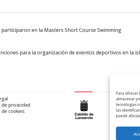
ue participaron en la Masters Short Course Swimming
nciones para la organización de eventos deportivos en la is
al
logo Cabildo
Para ofrecer 
egal
almacenar y/o
a de privacidad
tecnologías 
las identifica
a de cookies
puede afectar
Ac