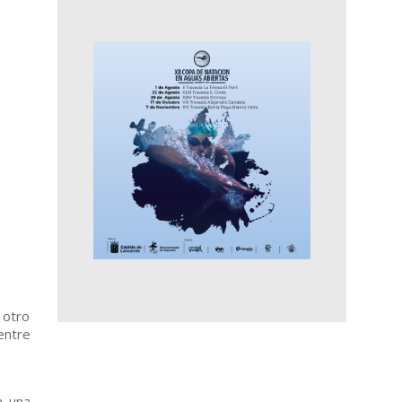
 otro
entre
n una