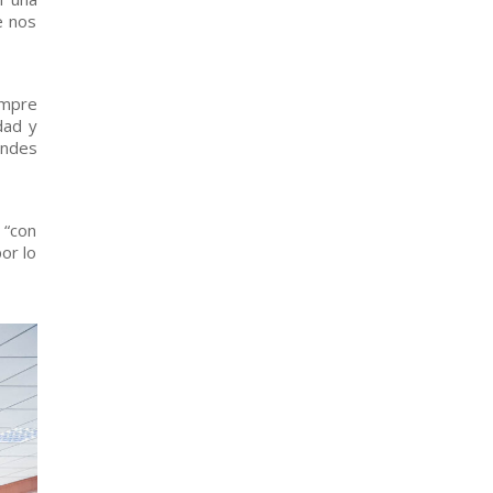
e nos
empre
dad y
andes
 “con
or lo