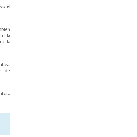
vo el
mbién
En la
de la
tiva.
os de
ntos,