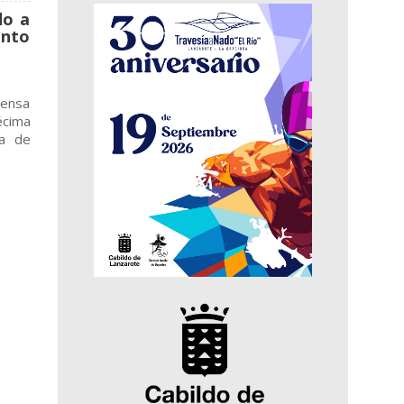
do a
ento
rensa
écima
ia de