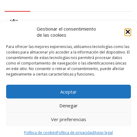
logo Cabildo
Gestionar el consentimiento
de las cookies
Para ofrecer las mejores experiencias, utilizamos tecnologías como las
cookies para almacenar y/o acceder a la información del dispositivo. El
consentimiento de estas tecnologías nos permitirá procesar datos
logo SID
como el comportamiento de navegación o las identificaciones únicas
en este sitio. No consentir o retirar el consentimiento, puede afectar
negativamente a ciertas características y funciones.
Aceptar
Denegar
Ver preferencias
© 2026 – Lanzarote Deportes – Todos los derechos reservados
Política de cookies
Política de privacidad
Aviso legal
Diseño web por
Solucionet
y
Cibernatural