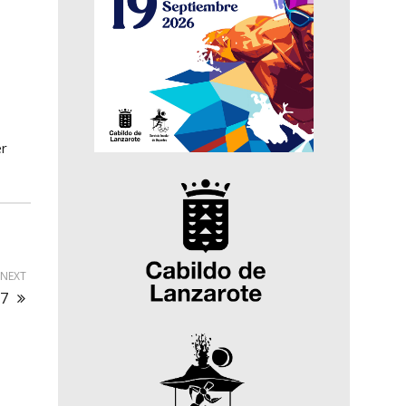
er
NEXT
17