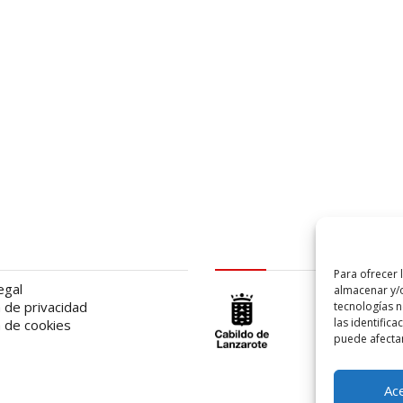
al
logo Cabildo
Para ofrecer 
egal
almacenar y/o
a de privacidad
tecnologías 
las identifica
a de cookies
puede afectar
Ac