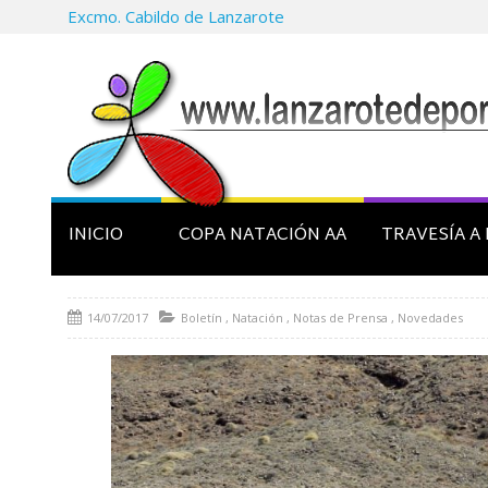
Excmo. Cabildo de Lanzarote
INICIO
COPA NATACIÓN AA
TRAVESÍA A 
14/07/2017
Boletín
,
Natación
,
Notas de Prensa
,
Novedades