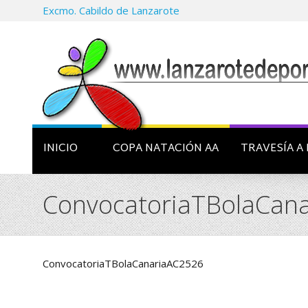
Excmo. Cabildo de Lanzarote
INICIO
COPA NATACIÓN AA
TRAVESÍA A 
ConvocatoriaTBolaCan
ConvocatoriaTBolaCanariaAC2526