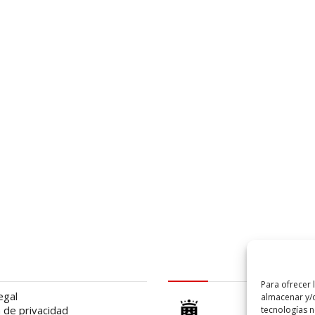
al
logo Cabildo
Para ofrecer 
egal
almacenar y/o
a de privacidad
tecnologías 