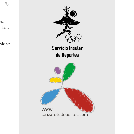
n
ana
. Los
More