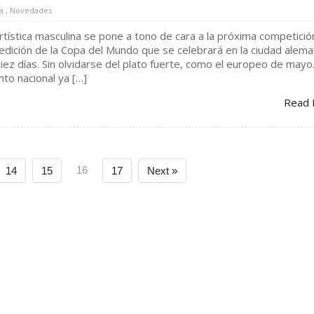
a
,
Novedades
rtística masculina se pone a tono de cara a la próxima competició
edición de la Copa del Mundo que se celebrará en la ciudad alem
ez días. Sin olvidarse del plato fuerte, como el europeo de mayo
to nacional ya […]
Read 
16
14
15
17
Next »