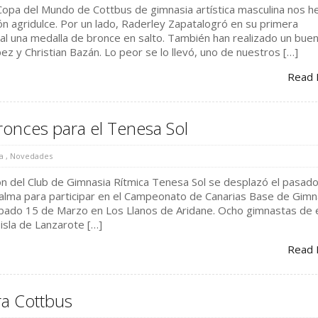
 Copa del Mundo de Cottbus de gimnasia artística masculina nos 
n agridulce. Por un lado, Raderley Zapatalogró en su primera
al una medalla de bronce en salto. También han realizado un bue
 y Christian Bazán. Lo peor se lo llevó, uno de nuestros […]
Read 
ronces para el Tenesa Sol
a
,
Novedades
ón del Club de Gimnasia Rítmica Tenesa Sol se desplazó el pasad
 Palma para participar en el Campeonato de Canarias Base de Gimn
ábado 15 de Marzo en Los Llanos de Aridane. Ocho gimnastas de 
 isla de Lanzarote […]
Read 
a Cottbus