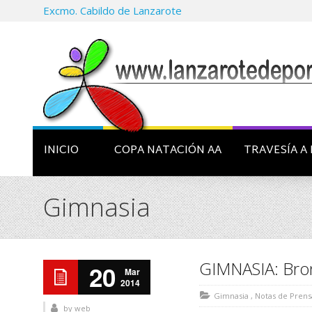
Excmo. Cabildo de Lanzarote
INICIO
COPA NATACIÓN AA
TRAVESÍA A 
Gimnasia
GIMNASIA: Bron
20
Mar
2014
Gimnasia
,
Notas de Prens
by
web