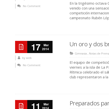
En la trigésimo octava
No Comment
venido con una sensació
competición internacion
campeonato Rubén López
Un oro y dos b
17
Mar
2014
Gimnasia
,
Notas de Prens
by
web
El equipo de competici
No Comment
viernes a la isla de La
Rítmica celebrado el s
club representaron a la
Preparados par
11
Mar
2014