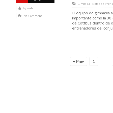
Gimnasia
,
Notas de Prens
by
web
El equipo de gimnasia a
No Comment
importante como la 38 
de Cottbus dentro de di
entrenadores del conjun
...
« Prev
1