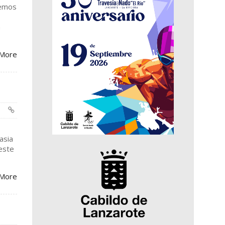
hemos
n
More
o
asia
este
More