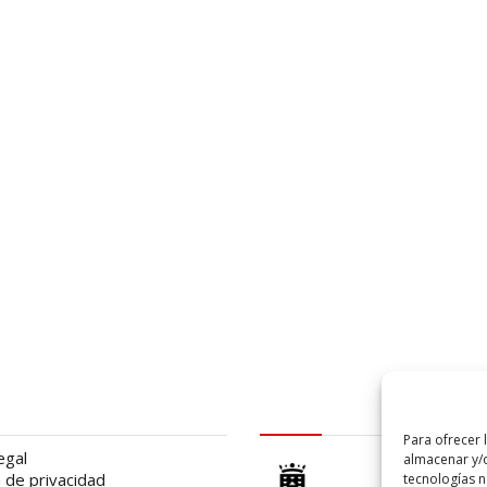
al
logo Cabildo
Para ofrecer 
egal
almacenar y/o
a de privacidad
tecnologías 