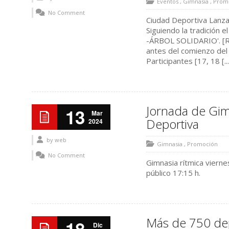
Eventos
,
Gimnasia
,
Prom
No Comment
Ciudad Deportiva Lanzar
Siguiendo la tradición
-ÁRBOL SOLIDARIO'. [R
antes del comienzo del 
Participantes [17, 18 [...
Jornada de Gim
13
Mar
Deportiva
2024
by
web
Gimnasia
,
Promoción
No Comment
Gimnasia rítmica viern
público 17:15 h.
Más de 750 depo
Dic