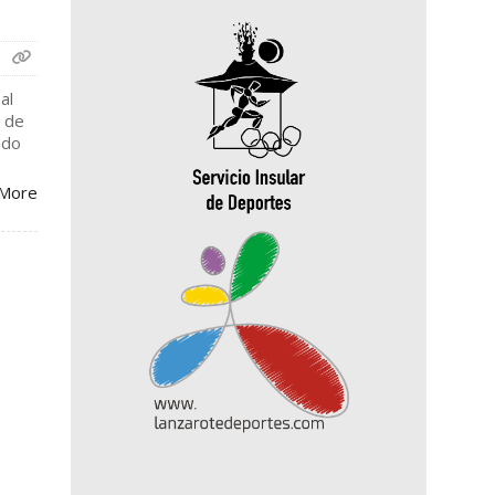
al
s de
ado
More