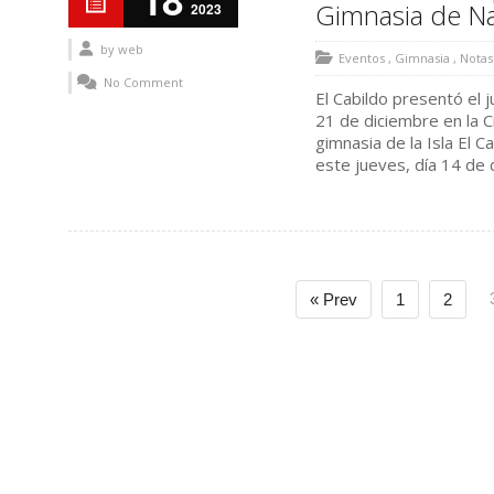
18
Gimnasia de N
2023
by
web
Eventos
,
Gimnasia
,
Notas
No Comment
El Cabildo presentó el 
21 de diciembre en la C
gimnasia de la Isla El
este jueves, día 14 de di
« Prev
1
2