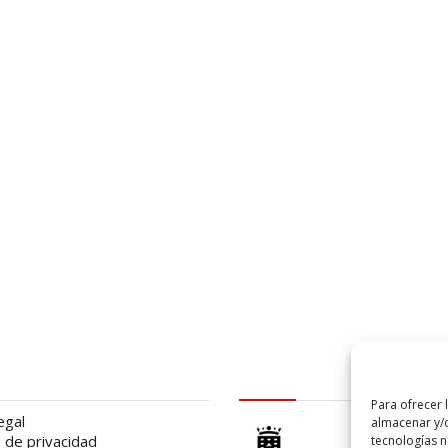
al
logo Cabildo
Para ofrecer 
egal
almacenar y/o
a de privacidad
tecnologías 