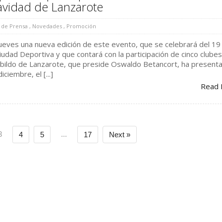
avidad de Lanzarote
 de Prensa
,
Novedades
,
Promoción
jueves una nueva edición de este evento, que se celebrará del 19 
iudad Deportiva y que contará con la participación de cinco clube
 Cabildo de Lanzarote, que preside Oswaldo Betancort, ha present
ciembre, el [...]
Read 
3
...
4
5
17
Next »