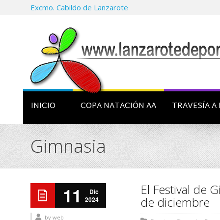
Excmo. Cabildo de Lanzarote
INICIO
COPA NATACIÓN AA
TRAVESÍA A 
Gimnasia
El Festival de 
11
Dic
de diciembre
2024
by
web