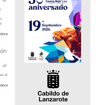
o
os
os
More
ión
as al
More