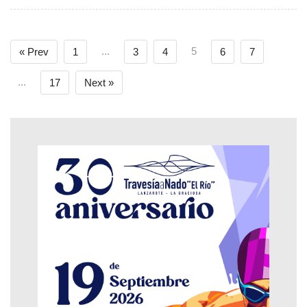
...
5
« Prev
1
3
4
6
7
...
17
Next »