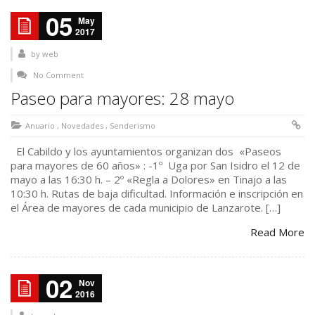
05
May
2017
by
web
No Comment
Paseo para mayores: 28 mayo
Anuario
,
Novedades
,
Senderismo
El Cabildo y los ayuntamientos organizan dos «Paseos
para mayores de 60 años» : -1º Uga por San Isidro el 12 de
mayo a las 16:30 h. – 2º «Regla a Dolores» en Tinajo a las
10:30 h. Rutas de baja dificultad. Información e inscripción en
el Área de mayores de cada municipio de Lanzarote. […]
Read More
02
Nov
2016