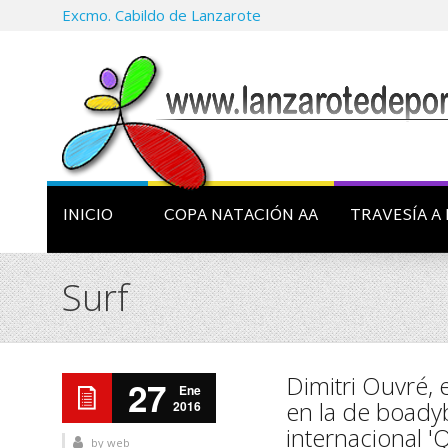
Excmo. Cabildo de Lanzarote
INICIO
COPA NATACIÓN AA
TRAVESÍA A 
Surf
Dimitri Ouvré, 
27
Ene
en la de boad
2016
internacional 
by
web