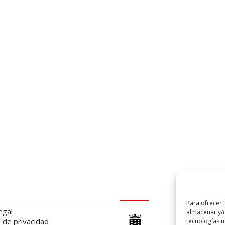
al
logo Cabildo
Para ofrecer 
egal
almacenar y/o
a de privacidad
tecnologías 