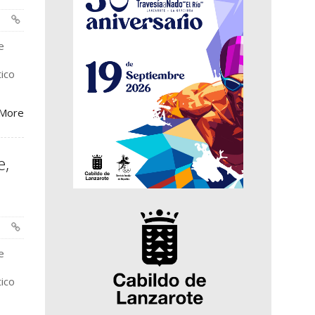
e
tico
More
e,
e
tico