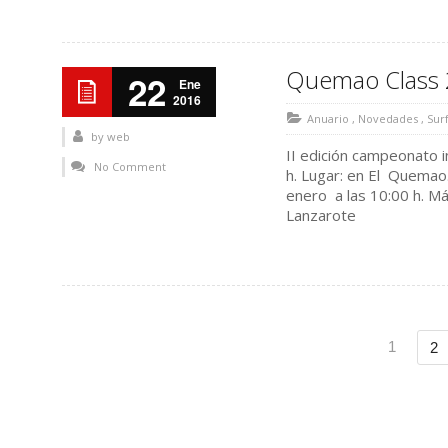
Quemao Class 
22
Ene
2016
Anuario
,
Novedades
,
Sur
by
web
II edición campeonato 
No Comment
h. Lugar: en El Quemao.
enero a las 10:00 h. M
Lanzarote
1
2