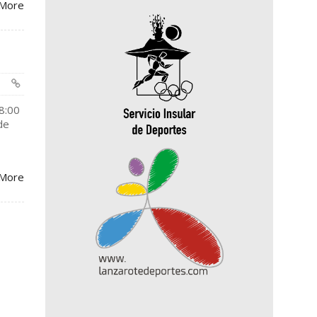
More
 8:00
de
More