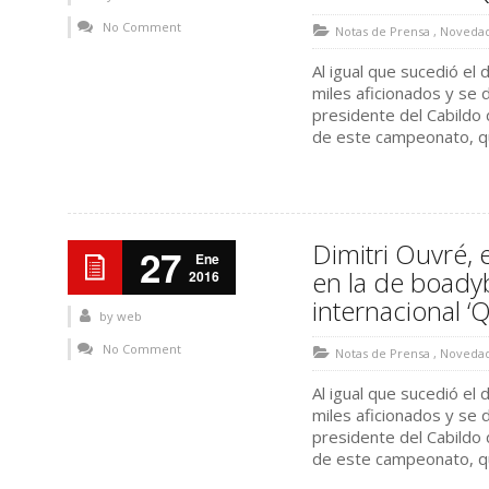
No Comment
Notas de Prensa
,
Noveda
Al igual que sucedió el
miles aficionados y se 
presidente del Cabildo 
de este campeonato, qu
Dimitri Ouvré, 
27
Ene
en la de boad
2016
internacional ‘
by
web
No Comment
Notas de Prensa
,
Noveda
Al igual que sucedió el
miles aficionados y se 
presidente del Cabildo 
de este campeonato, qu