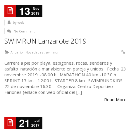
13
Nov
2019
by
web
No Comment
SWIMRUN Lanzarote 2019
Anuario
,
Novedades
,
swimrun
Carrera a pie por playa, espigones, rocas, senderos y
asfalto natación a mar abierto en pareja y unidos Fecha: 23
noviembre 2019: -08:00 h. MARATHON 40 km -10:30 h.
SPRINT 17 km -12:00 h. STARTER 8 km SWIMRUNDKIDS
22 de noviembre 16:30 Organiza: Centro Deportivo
Fariones (enlace con web oficial del [...]
Read More
21
Jul
2017