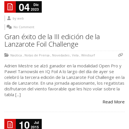
04
Dic
2023
by
web
No Comment
Gran éxito de la III edición de la
Lanzarote Foil Challenge
Naútica
,
Notas de Prensa
,
Novedades
,
Vela
,
Windsurf
Adrien Mestre se alzó ganador en la modalidad Open Pro y
Pawel Tarnowski en IQ Foil A lo largo del día de ayer se
celebró la tercera edición de la Lanzarote Foil Challenge en la
isla de Lanzarote. En una jornada apasionante, los regatistas
disfrutaron del viento favorable que les hizo volar sobre la
tabla [...]
Read More
10
Jul
2015