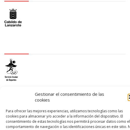
logo SID
Gestionar el consentimiento de las
cookies
© 2026 – Lanzarote Deportes – Todos los derechos reservados
Para ofrecer las mejores experiencias, utilizamos tecnologías como las
cookies para almacenar y/o acceder a la información del dispositivo. El
Diseño web por
Solucionet
y
Cibernatural
consentimiento de estas tecnologías nos permitirá procesar datos como el
comportamiento de navegación o las identificaciones únicas en este sitio. 