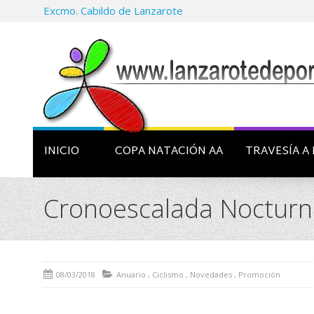
Excmo. Cabildo de Lanzarote
INICIO
COPA NATACIÓN AA
TRAVESÍA A 
Cronoescalada Nocturn
08/03/2018
Anuario
,
Ciclismo
,
Novedades
,
Promoción