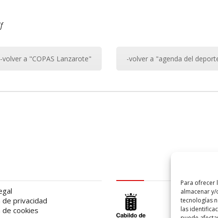
df
-volver a "COPAS Lanzarote"
-volver a "agenda del deport
al
logo Cabildo
Para ofrecer 
egal
almacenar y/o
a de privacidad
tecnologías 
las identifica
a de cookies
puede afectar