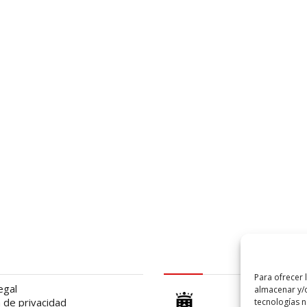
al
logo Cabildo
Para ofrecer 
egal
almacenar y/o
a de privacidad
tecnologías 