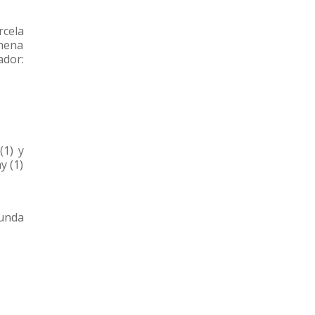
rcela
imena
ador:
(1) y
y (1)
unda