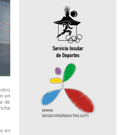
entro
on en
da de
ancha
as en