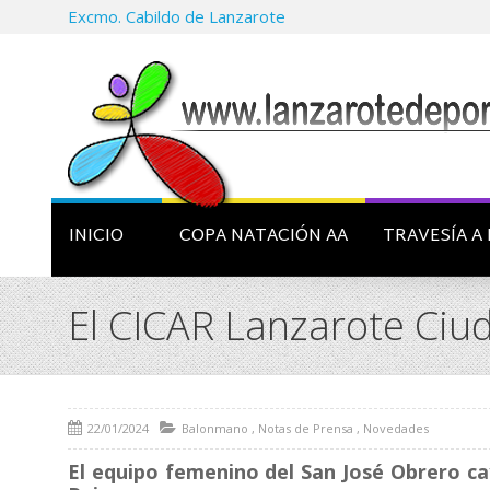
Excmo. Cabildo de Lanzarote
INICIO
COPA NATACIÓN AA
TRAVESÍA A 
El CICAR Lanzarote Ciud
22/01/2024
Balonmano
,
Notas de Prensa
,
Novedades
El equipo femenino del San José Obrero c