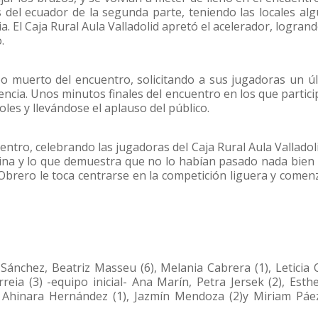
 del ecuador de la segunda parte, teniendo las locales al
. El Caja Rural Aula Valladolid apretó el acelerador, logran
.
po muerto del encuentro, solicitando a sus jugadoras un ú
rencia. Unos minutos finales del encuentro en los que partic
es y llevándose el aplauso del público.
uentro, celebrando las jugadoras del Caja Rural Aula Valladol
 Reina y lo que demuestra que no lo habían pasado nada bien
 Obrero le toca centrarse en la competición liguera y comen
 Sánchez, Beatriz Masseu (6), Melania Cabrera (1), Leticia
rreia (3) -equipo inicial- Ana Marín, Petra Jersek (2), Esth
, Ahinara Hernández (1), Jazmín Mendoza (2)y Miriam Páez