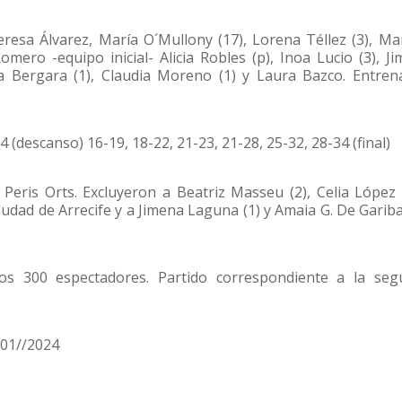
esa Álvarez, María O´Mullony (17), Lorena Téllez (3), Ma
mero -equipo inicial- Alicia Robles (p), Inoa Lucio (3), J
na Bergara (1), Claudia Moreno (1) y Laura Bazco. Entren
14 (descanso) 16-19, 18-22, 21-23, 21-28, 25-32, 28-34 (final)
ris Orts. Excluyeron a Beatriz Masseu (2), Celia López 
iudad de Arrecife y a Jimena Laguna (1) y Amaia G. De Gariba
os 300 espectadores. Partido correspondiente a la seg
/01//2024