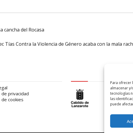
la cancha del Rocasa
c Tías Contra la Violencia de Género acaba con la mala rac
al
logo Cabildo
Para ofrecer 
egal
almacenar y/o
a de privacidad
tecnologías 
las identifica
a de cookies
puede afectar
Ac