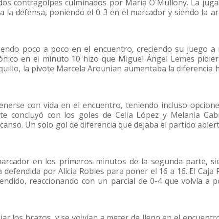
dos contragolpes culminados por María O´Mullony. La jug
a la defensa, poniendo el 0-3 en el marcador y siendo la art
iendo poco a poco en el encuentro, creciendo su juego a 
ctrónico en el minuto 10 hizo que Miguel Ángel Lemes pidie
quillo, la pivote Marcela Arounian aumentaba la diferencia 
tenerse con vida en el encuentro, teniendo incluso opcion
te concluyó con los goles de Celia López y Melania Cab
scanso. Un solo gol de diferencia que dejaba el partido abier
marcador en los primeros minutos de la segunda parte, s
 defendida por Alicia Robles para poner el 16 a 16. El Caja 
rendido, reaccionando con un parcial de 0-4 que volvía a 
ar los brazos, y se volvían a meter de lleno en el encuentr