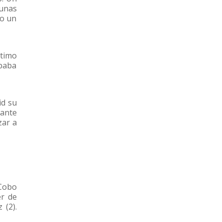
gunas
do un
ltimo
ipaba
id su
 ante
zar a
 Cobo
er de
 (2).