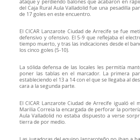
ataque y perdiendo balones que acabaron en rápi
del Caja Rural Aula Valladolid fue una pesadilla par
de 17 goles en este encuentro.
El CICAR Lanzarote Ciudad de Arrecife se fue met
defensivo y ofensivo. El 5-9 que reflejaba el ele
tiempo muerto, y tras las indicaciones desde el ban
los cinco goles (5-10).
La sólida defensa de las locales les permitía man
poner las tablas en el marcador. La primera par
estableciendo el 13 a 14 con el que se llegaba al de
cara a la segunda parte.
El CICAR Lanzarote Ciudad de Arrecife igualó el 
Marilia Correia la encargada de perforar la portería
Aula Valladolid no estaba dispuesto a verse sorp
tierra de por medio.
Las jugadoras del equipo lanzaroteño no iban a baj