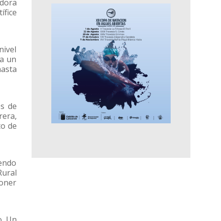
adora
ífice
nivel
ra un
hasta
es de
rera,
to de
iendo
Rural
poner
o. Un