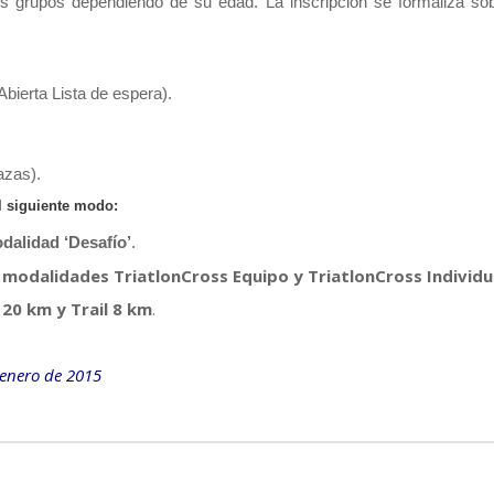
os grupos dependiendo de su edad. La inscripción se formaliza sob
Abierta Lista de espera).
azas).
l siguiente modo:
dalidad ‘Desafío’
.
s modalidades TriatlonCross Equipo y TriatlonCross Individu
l 20 km y Trail 8 km
.
 enero de 2015