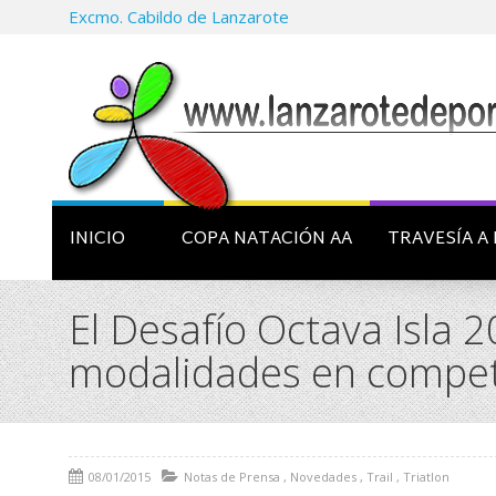
Excmo. Cabildo de Lanzarote
INICIO
COPA NATACIÓN AA
TRAVESÍA A 
El Desafío Octava Isla 
modalidades en compet
08/01/2015
Notas de Prensa
,
Novedades
,
Trail
,
Triatlon