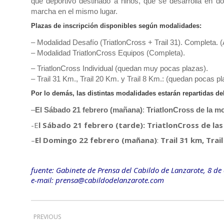
que deportivo destinado a niños, que se desarrolla en d
marcha en el mismo lugar.
Plazas de inscripción disponibles según modalidades:
– Modalidad Desafío (TriatlonCross + Trail 31). Completa. (
– Modalidad TriatlonCross Equipos (Completa).
– TriatlonCross Individual (quedan muy pocas plazas).
– Trail 31 Km., Trail 20 Km. y Trail 8 Km.: (quedan pocas pl
Por lo demás, las distintas modalidades estarán repartidas de
–
El Sábado 21 febrero (mañana)
:
TriatlonCross de la mo
-E
l Sábado 21 febrero (tarde): TriatlonCross de la
–
El Domingo 22 febrero (mañana)
:
Trail 31 km, Trai
fuente: Gabinete de Prensa del Cabildo de Lanzarote, 8 de
e-mail: prensa@cabildodelanzarote.com
PREVIOUS