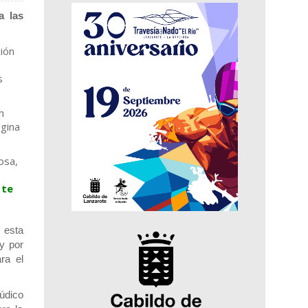
a las
ción
s
n
ágina
osa,
 te
 esta
y por
ra el
údico