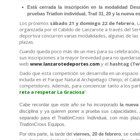
Está cerrada la inscripción en la modalidad Des
pruebas Triatlon individual, Trail 31, 20 y la nueva 
Los próximos
sábado 21 y domingo 22 de febrero
, 
organizada por el Cabildo de Lanzarote a través del Serv
deportiva concurren varias modalidades, algunas de las 
plazas.
Cuando queda poco más de un mes para su celebración, e
sus inscripciones a la mayor brevedad para no quedarse 
web
www.lanzarotedeportes.com
y el
hashtag (Twi
Dado que esta competición se desarrolla en un espacio 
incluida en el Parque Natural Archipiélago Chinijo; el C
competidores. Además, para concienciar tanto a los part
reta a respetar La Graciosa
”.
Cabe recordar que este año se ha incorporado
la nueva
disciplina y ya quieren poner a prueba sus capacidades. 
separado para el TriatlónCross Individual, con más pla
TriatlónCross Equipos.
Por otra parte, la tarde del
viernes, 20 de febrero
, se cele