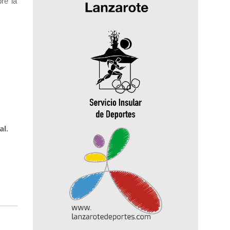
re la
al.