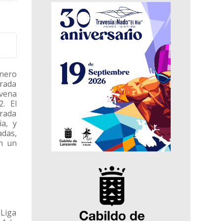
énero
rada
vena
2. El
orada
a, y
adas,
n un
 Liga