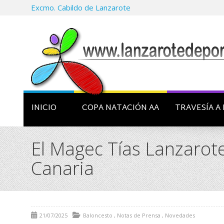
Excmo. Cabildo de Lanzarote
INICIO
COPA NATACIÓN AA
TRAVESÍA A 
El Magec Tías Lanzarote
Canaria
21/07/2025
Baloncesto
,
Notas de Prensa
,
Novedades