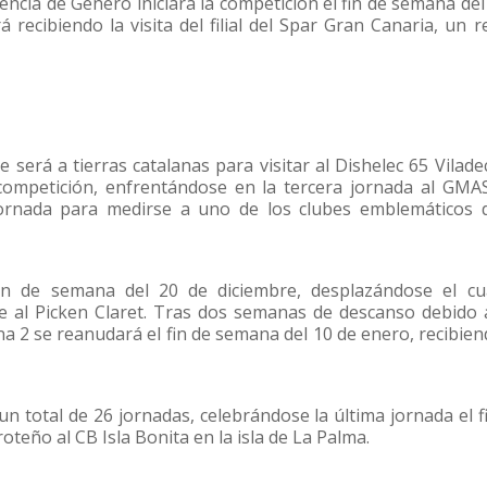
ncia de Género iniciará la competición el fin de semana del
 recibiendo la visita del filial del Spar Gran Canaria, un r
será a tierras catalanas para visitar al Dishelec 65 Vilade
ompetición, enfrentándose en la tercera jornada al GMA
ornada para medirse a uno de los clubes emblemáticos 
fin de semana del 20 de diciembre, desplazándose el cu
se al Picken Claret. Tras dos semanas de descanso debido 
na 2 se reanudará el fin de semana del 10 de enero, recibien
n total de 26 jornadas, celebrándose la última jornada el f
oteño al CB Isla Bonita en la isla de La Palma.