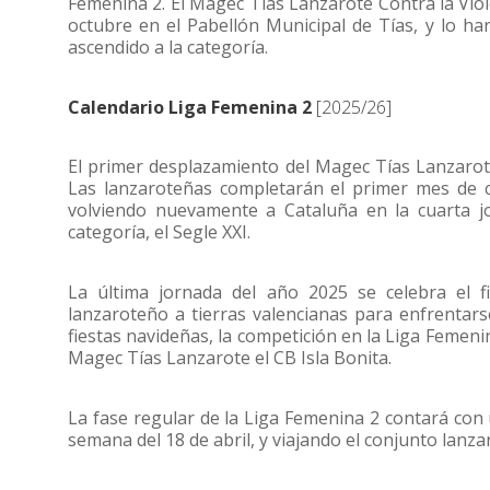
Femenina 2. El Magec Tías Lanzarote Contra la Viole
octubre en el Pabellón Municipal de Tías, y lo hará
ascendido a la categoría.
Calendario Liga Femenina 2
[2025/26]
El primer desplazamiento del Magec Tías Lanzarote 
Las lanzaroteñas completarán el primer mes de c
volviendo nuevamente a Cataluña en la cuarta j
categoría, el Segle XXI.
La última jornada del año 2025 se celebra el 
lanzaroteño a tierras valencianas para enfrentar
fiestas navideñas, la competición en la Liga Femeni
Magec Tías Lanzarote el CB Isla Bonita.
La fase regular de la Liga Femenina 2 contará con u
semana del 18 de abril, y viajando el conjunto lanzar