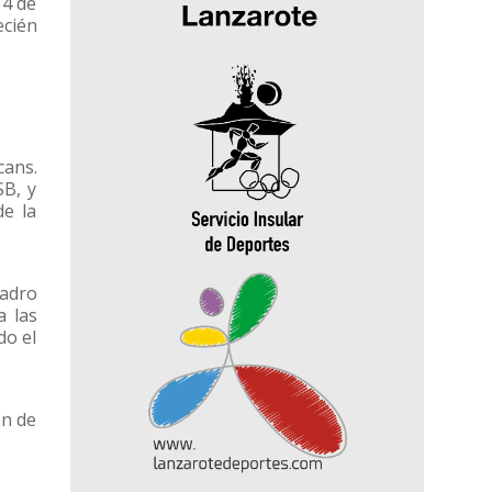
 4 de
ecién
cans.
SB, y
de la
adro
a las
do el
in de