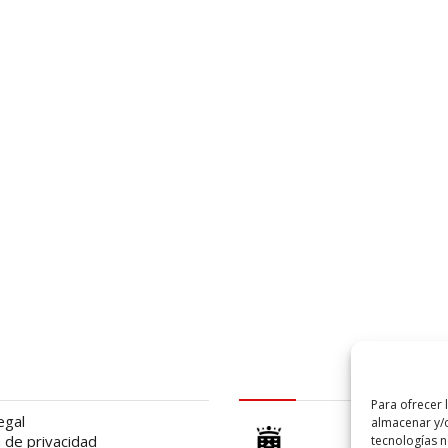
al
logo Cabildo
Para ofrecer 
egal
almacenar y/o
a de privacidad
tecnologías 