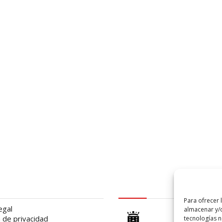
al
logo Cabildo
Para ofrecer 
egal
almacenar y/o
a de privacidad
tecnologías 