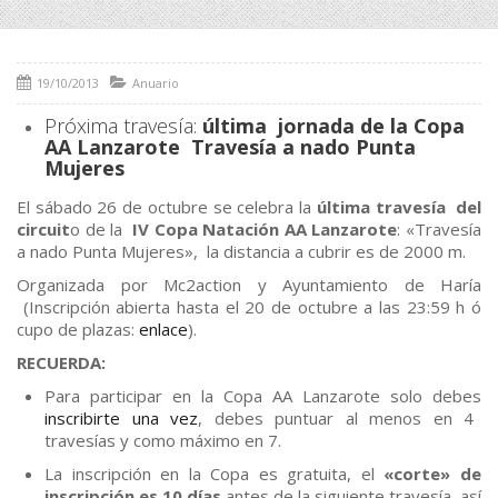
19/10/2013
Anuario
Próxima travesía:
última jornada de la Copa
AA Lanzarote Travesía a nado Punta
Mujeres
El sábado 26 de octubre se celebra la
última travesía del
circuit
o de la
IV Copa Natación AA Lanzarote
: «Travesía
a nado Punta Mujeres», la distancia a cubrir es de 2000 m.
Organizada por Mc2action y Ayuntamiento de Haría
(Inscripción abierta hasta el 20 de octubre a las 23:59 h ó
cupo de plazas:
enlace
).
RECUERDA:
Para participar en la Copa AA Lanzarote solo debes
inscribirte una vez
, debes puntuar al menos en 4
travesías y como máximo en 7.
La inscripción en la Copa es gratuita, el
«corte» de
inscripción es 10 días
antes de la siguiente travesía, así