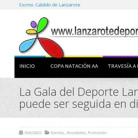
Excmo. Cabildo de Lanzarote
INICIO
COPA NATACIÓN AA
TRAVESÍA A 
La Gala del Deporte La
puede ser seguida en d
10/02/2025
Eventos
,
Novedades
,
Promoción