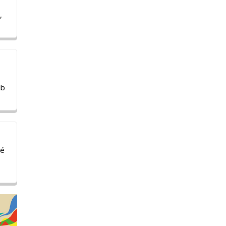
,
ub
sé