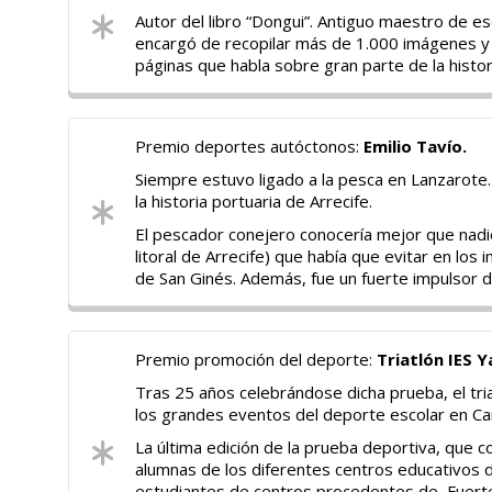
Autor del libro “Dongui”. Antiguo maestro de e
encargó de recopilar más de 1.000 imágenes y 
páginas que habla sobre gran parte de la histor
Premio deportes autóctonos:
Emilio Tavío.
Siempre estuvo ligado a la pesca en Lanzarote
la historia portuaria de Arrecife.
El pescador conejero conocería mejor que nadie e
litoral de Arrecife) que había que evitar en l
de San Ginés. Además, fue un fuerte impulsor d
Premio promoción del deporte:
Triatlón IES Y
Tras 25 años celebrándose dicha prueba, el tria
los grandes eventos del deporte escolar en Ca
La última edición de la prueba deportiva, que 
alumnas de los diferentes centros educativos de
estudiantes de centros procedentes de Fuerte