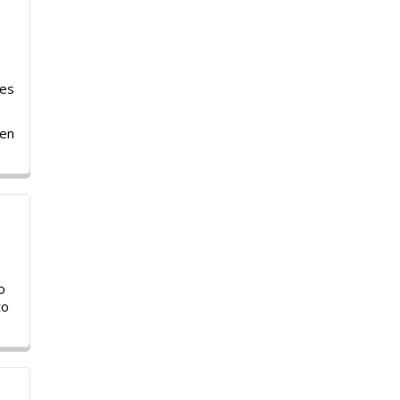
res
 en
o
to