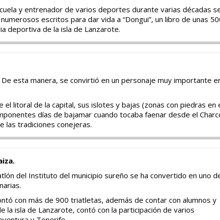
scuela y entrenador de varios deportes durante varias décadas s
numerosos escritos para dar vida a “Dongui”, un libro de unas 50
ia deportiva de la isla de Lanzarote.
. De esta manera, se convirtió en un personaje muy importante e
l litoral de la capital, sus islotes y bajas (zonas con piedras en 
os imponentes días de bajamar cuando tocaba faenar desde el Charc
e las tradiciones conejeras.
aiza.
tlón del Instituto del municipio sureño se ha convertido en uno d
narias.
contó con más de 900 triatletas, además de contar con alumnos y
 la isla de Lanzarote, contó con la participación de varios
ventura y Tenerife.