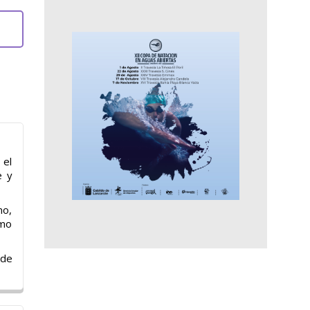
 el
e y
mo,
omo
 de