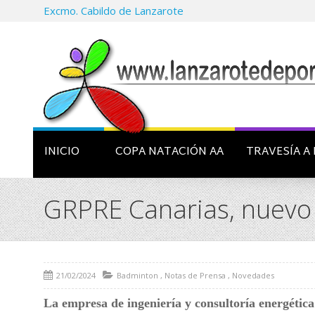
Excmo. Cabildo de Lanzarote
INICIO
COPA NATACIÓN AA
TRAVESÍA A 
GRPRE Canarias, nuevo
21/02/2024
Badminton
,
Notas de Prensa
,
Novedades
La empresa de ingeniería y consultoría energétic