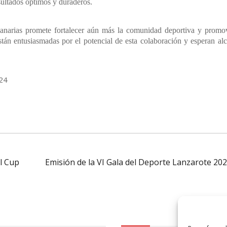
esultados óptimos y duraderos.
arias promete fortalecer aún más la comunidad deportiva y promov
stán entusiasmadas por el potencial de esta colaboración y esperan al
024
l Cup
Emisión de la VI Gala del Deporte Lanzarote 20
al
logo Cabildo