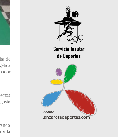
cha de
gética
inador
yectos
 gasto
erando
n y la