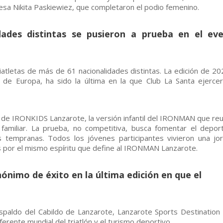
cesa Nikita Paskiewiez, que completaron el podio femenino.
dades distintas se pusieron a prueba en el ev
iatletas de más de 61 nacionalidades distintas. La edición de 202
de Europa, ha sido la última en la que Club La Santa ejerce
 de IRONKIDS Lanzarote, la versión infantil del IRONMAN que reu
amiliar. La prueba, no competitiva, busca fomentar el deport
 tempranas. Todos los jóvenes participantes vivieron una jo
os por el mismo espíritu que define al IRONMAN Lanzarote.
nónimo de éxito en la última edición en que el
paldo del Cabildo de Lanzarote, Lanzarote Sports Destination 
erente mundial del triatlón y el turismo deportivo.