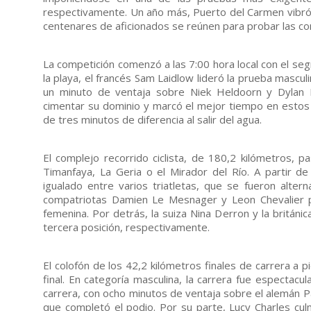
respectivamente. Un año más, Puerto del Carmen vibró c
centenares de aficionados se reúnen para probar las cond
La competición comenzó a las 7:00 hora local con el seg
la playa, el francés Sam Laidlow lideró la prueba mascul
un minuto de ventaja sobre Niek Heldoorn y Dylan 
cimentar su dominio y marcó el mejor tiempo en estos 3
de tres minutos de diferencia al salir del agua.
El complejo recorrido ciclista, de 180,2 kilómetros,
Timanfaya, La Geria o el Mirador del Río. A partir d
igualado entre varios triatletas, que se fueron alter
compatriotas Damien Le Mesnager y Leon Chevalier p
femenina. Por detrás, la suiza Nina Derron y la britá
tercera posición, respectivamente.
El colofón de los 42,2 kilómetros finales de carrera a 
final. En categoría masculina, la carrera fue espectacu
carrera, con ocho minutos de ventaja sobre el alemán P
que completó el podio. Por su parte, Lucy Charles cu