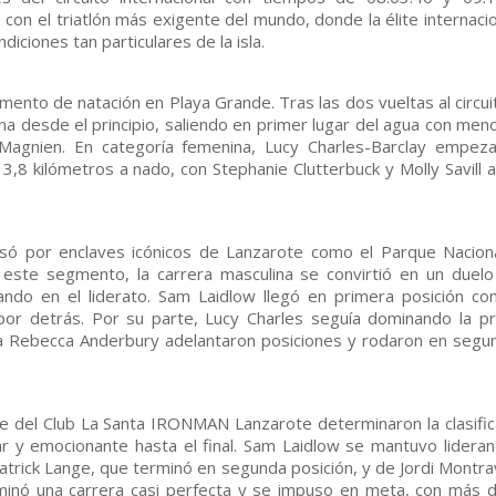
on el triatlón más exigente del mundo, donde la élite internacio
iciones tan particulares de la isla.
mento de natación en Playa Grande. Tras las dos vueltas al circui
ina desde el principio, saliendo en primer lugar del agua con men
Magnien. En categoría femenina, Lucy Charles-Barclay empez
,8 kilómetros a nado, con Stephanie Clutterbuck y Molly Savill 
 pasó por enclaves icónicos de Lanzarote como el Parque Nacion
e este segmento, la carrera masculina se convirtió en un duel
nando en el liderato. Sam Laidlow llegó en primera posición co
or detrás. Por su parte, Lucy Charles seguía dominando la p
nica Rebecca Anderbury adelantaron posiciones y rodaron en segu
pie del Club La Santa IRONMAN Lanzarote determinaron la clasific
lar y emocionante hasta el final. Sam Laidlow se mantuvo lideran
atrick Lange, que terminó en segunda posición, y de Jordi Montra
lminó una carrera casi perfecta y se impuso en meta, con más 