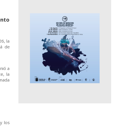
ento
6, la
rá de
nió a
e, la
rnada
y los