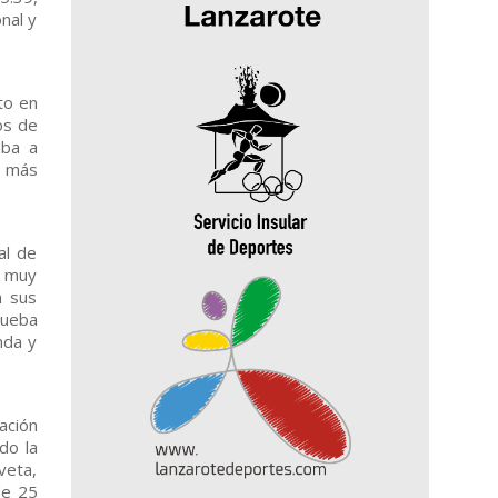
nal y
to en
os de
aba a
a más
al de
o muy
n sus
rueba
nda y
ación
do la
veta,
de 25