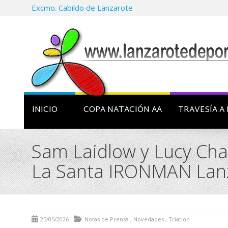
Excmo. Cabildo de Lanzarote
INICIO
COPA NATACIÓN AA
TRAVESÍA A 
Sam Laidlow y Lucy Char
La Santa IRONMAN Lan
25/05/2026
Notas de Prensa
,
Novedades
,
Triatlon