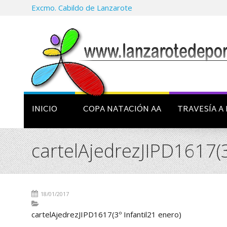
Excmo. Cabildo de Lanzarote
INICIO
COPA NATACIÓN AA
TRAVESÍA A 
cartelAjedrezJIPD1617(3
18/01/2017
cartelAjedrezJIPD1617(3º Infantil21 enero)