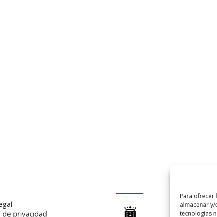
al
logo Cabildo
Para ofrecer 
egal
almacenar y/o
a de privacidad
tecnologías 