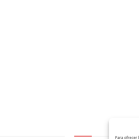
al
logo Cabildo
Para ofrecer 