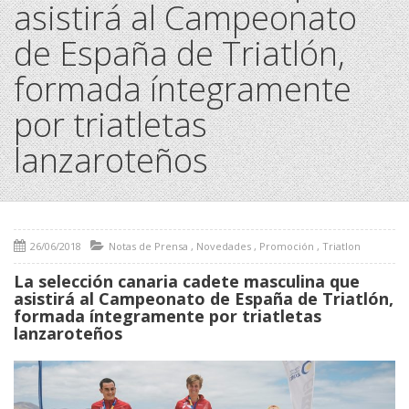
asistirá al Campeonato
de España de Triatlón,
formada íntegramente
por triatletas
lanzaroteños
26/06/2018
Notas de Prensa
,
Novedades
,
Promoción
,
Triatlon
La selección canaria cadete masculina que
asistirá al Campeonato de España de Triatlón,
formada íntegramente por triatletas
lanzaroteños