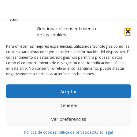
logo Cabildo
Gestionar el consentimiento
de las cookies
Para ofrecer las mejores experiencias, utilizamos tecnologías como las
cookies para almacenar y/o acceder a la información del dispositivo. El
consentimiento de estas tecnologías nos permitirá procesar datos
logo SID
como el comportamiento de navegación o las identificaciones únicas
en este sitio. No consentir o retirar el consentimiento, puede afectar
negativamente a ciertas características y funciones.
Aceptar
Denegar
Ver preferencias
© 2026 – Lanzarote Deportes – Todos los derechos reservados
Política de cookies
Política de privacidad
Aviso legal
Diseño web por
Solucionet
y
Cibernatural