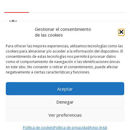
logo Cabildo
Gestionar el consentimiento
de las cookies
Para ofrecer las mejores experiencias, utilizamos tecnologías como las
cookies para almacenar y/o acceder a la información del dispositivo. El
consentimiento de estas tecnologías nos permitirá procesar datos
logo SID
como el comportamiento de navegación o las identificaciones únicas
en este sitio. No consentir o retirar el consentimiento, puede afectar
negativamente a ciertas características y funciones.
Aceptar
Denegar
Ver preferencias
© 2026 – Lanzarote Deportes – Todos los derechos reservados
Política de cookies
Política de privacidad
Aviso legal
Diseño web por
Solucionet
y
Cibernatural