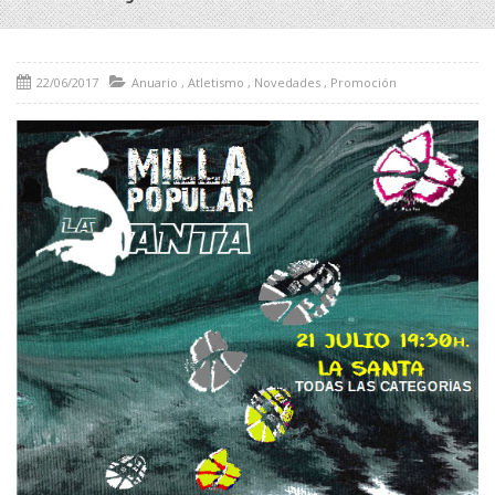
22/06/2017
Anuario
,
Atletismo
,
Novedades
,
Promoción