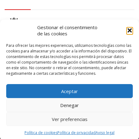
logo Cabildo
Gestionar el consentimiento
de las cookies
Para ofrecer las mejores experiencias, utilizamos tecnologías como las
cookies para almacenar y/o acceder a la información del dispositivo. El
consentimiento de estas tecnologías nos permitirá procesar datos
logo SID
como el comportamiento de navegación o las identificaciones únicas
en este sitio. No consentir o retirar el consentimiento, puede afectar
negativamente a ciertas características y funciones.
Aceptar
Denegar
Ver preferencias
© 2026 – Lanzarote Deportes – Todos los derechos reservados
Política de cookies
Política de privacidad
Aviso legal
Diseño web por
Solucionet
y
Cibernatural