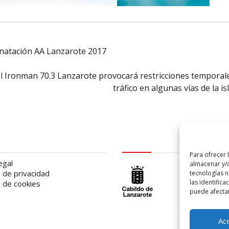
a natación AA Lanzarote 2017
l Ironman 70.3 Lanzarote provocará restricciones temporal
tráfico en algunas vías de la is
al
logo Cabildo
Para ofrecer 
egal
almacenar y/o
a de privacidad
tecnologías 
las identifica
a de cookies
puede afectar
Ac